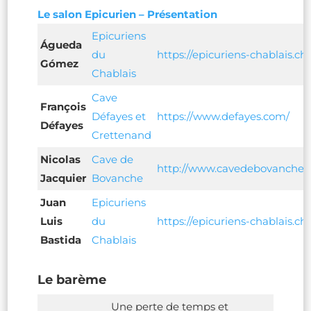
Le salon Epicurien – Présentation
Epicuriens
Águeda
du
https://epicuriens-chablais.ch/
Gómez
Chablais
Cave
François
Défayes et
https://www.defayes.com/
Défayes
Crettenand
Nicolas
Cave de
http://www.cavedebovanche.c
Jacquier
Bovanche
Juan
Epicuriens
Luis
du
https://epicuriens-chablais.ch/
Bastida
Chablais
Le barème
Une perte de temps et