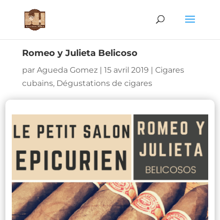
Romeo y Julieta Belicoso
par
Agueda Gomez
|
15 avril 2019
|
Cigares
cubains
,
Dégustations de cigares